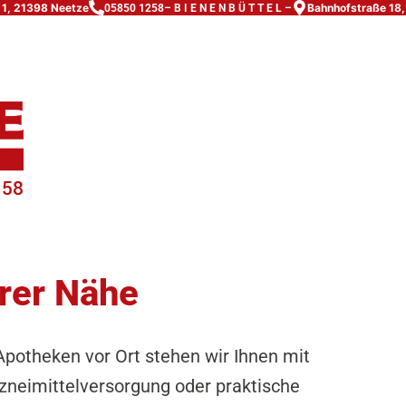
 1, 21398 Neetze
Bahnhofstraße 18,
05850 1258
– B I E N E N B Ü T T E L –
hrer Nähe
Apotheken vor Ort stehen wir Ihnen mit
rzneimittelversorgung oder praktische