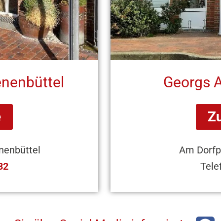
nenbüttel
Georgs 
e
Z
nenbüttel
Am Dorfp
32
Tele