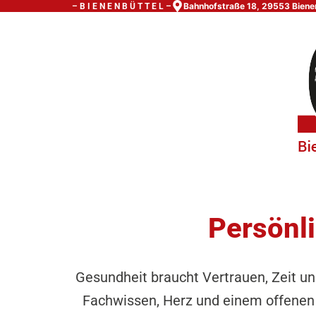
Bahnhofstraße 18, 29553 Biene
– B I E N E N B Ü T T E L –
Persönli
Gesundheit braucht Vertrauen, Zeit un
Fachwissen, Herz und einem offenen O