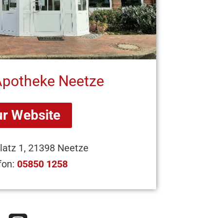
Apotheke Neetze
ur Website
latz 1, 21398 Neetze
fon:
05850 1258